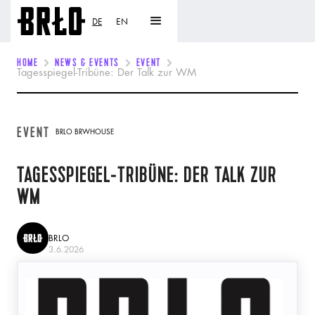
DE
EN
HOME
NEWS & EVENTS
EVENT
Tagesspiegel-Tribüne: Der Talk zur WM
EVENT
BRLO BRWHOUSE
TAGESSPIEGEL-TRIBÜNE: DER TALK ZUR
WM
BRLO
3.6.2026