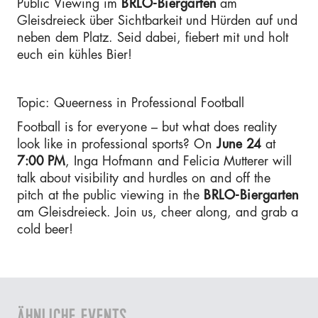
Public Viewing im
BRLO-Biergarten
am
Gleisdreieck über Sichtbarkeit und Hürden auf und
neben dem Platz. Seid dabei, fiebert mit und holt
euch ein kühles Bier!
Topic: Queerness in Professional Football
Football is for everyone – but what does reality
look like in professional sports? On
June 24
at
7:00 PM
, Inga Hofmann and Felicia Mutterer will
talk about visibility and hurdles on and off the
pitch at the public viewing in the
BRLO-Biergarten
am Gleisdreieck. Join us, cheer along, and grab a
cold beer!
ÄHNLICHE EVENTS