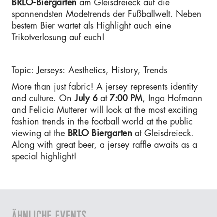
BRLO-Biergarten
am Gleisdreieck auf die
spannendsten Modetrends der Fußballwelt. Neben
bestem Bier wartet als Highlight auch eine
Trikotverlosung auf euch!
Topic: Jerseys: Aesthetics, History, Trends
More than just fabric! A jersey represents identity
and culture. On
July 6
at
7:00 PM
, Inga Hofmann
and Felicia Mutterer will look at the most exciting
fashion trends in the football world at the public
viewing at the
BRLO Biergarten
at Gleisdreieck.
Along with great beer, a jersey raffle awaits as a
special highlight!
ÄHNLICHE EVENTS