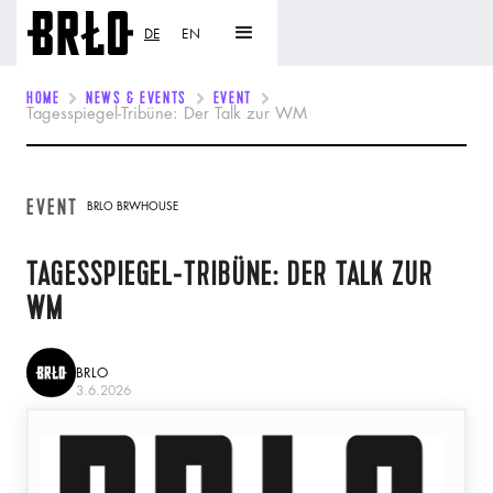
DE
EN
HOME
NEWS & EVENTS
EVENT
Tagesspiegel-Tribüne: Der Talk zur WM
EVENT
BRLO BRWHOUSE
TAGESSPIEGEL-TRIBÜNE: DER TALK ZUR
WM
BRLO
3.6.2026