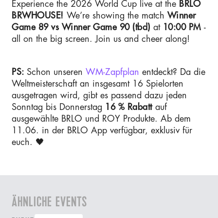
Experience the 2026 World Cup live at the
BRLO
BRWHOUSE!
We’re showing the match
Winner
Game 89 vs Winner Game 90 (tbd)
at
10:00 PM
-
all on the big screen. Join us and cheer along!
PS:
Schon unseren
WM-Zapfplan
entdeckt? Da die
Weltmeisterschaft an insgesamt 16 Spielorten
ausgetragen wird, gibt es passend dazu jeden
Sonntag bis Donnerstag
16 % Rabatt
auf
ausgewählte BRLO und ROY Produkte. Ab dem
11.06. in der BRLO App verfügbar, exklusiv für
euch. 🖤
ÄHNLICHE EVENTS